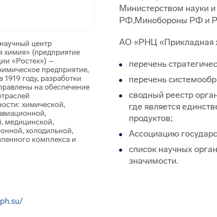
Министерством науки и
РФ,Минобороны РФ и Р
АО «РНЦ «Прикладная х
научный центр
 химия» (предприятие
ии «Ростех») –
перечень стратегичес
химическое предприятие,
 1919 году, разработки
перечень системообр
правлены на обеспечение
сводный реестр орга
отраслей
ости: химической,
где является единст
авиационной,
продуктов;
, медицинской,
онной, холодильной,
Ассоциацию государс
ленного комплекса и
список научных орган
значимости.
iph.su/