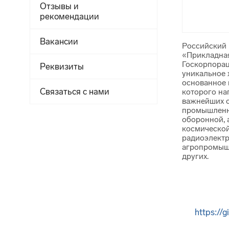
Отзывы и
рекомендации
Вакансии
Российский 
«Прикладная
Госкорпорац
Реквизиты
уникальное 
основанное в
Связаться с нами
которого на
важнейших 
промышленн
оборонной, 
космической
радиоэлектр
агропромыш
других.
https://g